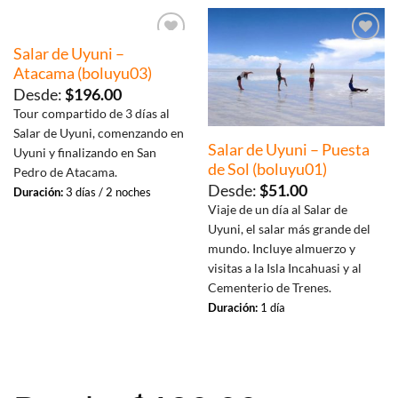
Salar de Uyuni –
Añadir
Añadir
a la
a la
Atacama (boluyu03)
lista de
lista de
deseos
deseos
Desde:
$
196.00
Tour compartido de 3 días al
Salar de Uyuni, comenzando en
Salar de Uyuni – Puesta
Uyuni y finalizando en San
de Sol (boluyu01)
Pedro de Atacama.
Desde:
$
51.00
Duración:
3 días / 2 noches
Viaje de un día al Salar de
Uyuni, el salar más grande del
mundo. Incluye almuerzo y
visitas a la Isla Incahuasi y al
Cementerio de Trenes.
Duración:
1 día