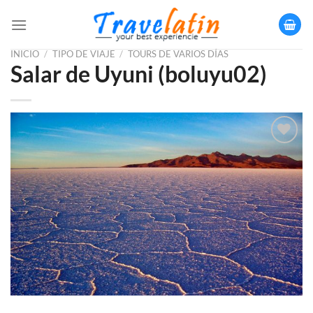
Saltar
al
contenido
INICIO
/
TIPO DE VIAJE
/
TOURS DE VARIOS DÍAS
Salar de Uyuni (boluyu02)
Añadir
a la
lista
de
deseos