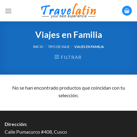
Saltar
al
contenido
Viajes en Familia
INICIO
/
TIPO DE VIAJE
/
VIAJES EN FAMILIA
FILTRAR
No se han encontrado productos que coincidan con tu
selección.
Dirección:
Calle Pumacurco #408, Cusco