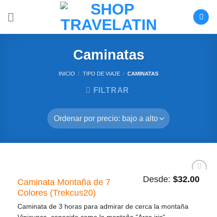
Saltar
al
contenido
Caminatas
INICIO
/
TIPO DE VIAJE
/
CAMINATAS
FILTRAR
Desde:
$
32.00
Caminata Montaña de 7
Añadir
a la
Colores (Trekcus20)
lista de
deseos
Caminata de 3 horas para admirar de cerca la montaña