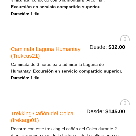
Vinicunca, conocido como la montaña "Arco iris".
Excursión en servicio compartido superior.
Duración:
1 día
Desde:
$
32.00
Caminata Laguna Humantay
Añadir
a la
(Trekcus21)
lista de
deseos
Caminata de 3 horas para admirar la Laguna de
Humantay.
Excursión en servicio compartido superior.
Duración:
1 día
Desde:
$
145.00
Trekking Cañón del Colca
Añadir
a la
(trekaqp01)
lista de
deseos
Recorre con este trekking el cañón del Colca durante 2
días, y aprende más de la historia y de la cultura que se