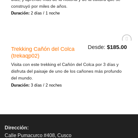
construyó por miles de años.
Duración:
2 días / 1 noche
Desde:
$
185.00
Trekking Cañón del Colca
Añadir
a la
(trekaqp02)
lista de
deseos
Visita con este trekking el Cañón del Colca por 3 días y
disfruta del paisaje de uno de los cañones más profundo
del mundo.
Duración:
3 días / 2 noches
Dirección:
Calle Pumacurco #408, Cusco