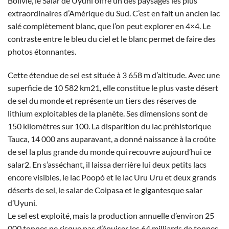
Bolivie, le Salar de Uyuni offre un des paysages les plus
extraordinaires d’Amérique du Sud. C’est en fait un ancien lac
salé complètement blanc, que l’on peut explorer en 4×4. Le
contraste entre le bleu du ciel et le blanc permet de faire des
photos étonnantes.
Cette étendue de sel est située à 3 658 m d’altitude. Avec une
superficie de 10 582 km21, elle constitue le plus vaste désert
de sel du monde et représente un tiers des réserves de
lithium exploitables de la planète. Ses dimensions sont de
150 kilomètres sur 100. La disparition du lac préhistorique
Tauca, 14 000 ans auparavant, a donné naissance à la croûte
de sel la plus grande du monde qui recouvre aujourd’hui ce
salar2. En s’asséchant, il laissa derrière lui deux petits lacs
encore visibles, le lac Poopó et le lac Uru Uru et deux grands
déserts de sel, le salar de Coipasa et le gigantesque salar
d’Uyuni.
Le sel est exploité, mais la production annuelle d’environ 25
000 tonnes ne risque pas d’épuiser les 64 milliards de tonnes