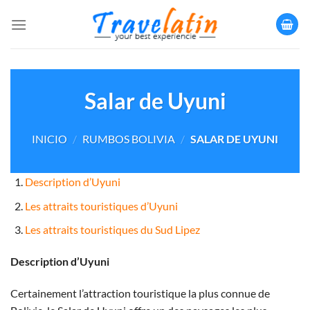
Saltar
al
contenido
Salar de Uyuni
INICIO
/
RUMBOS BOLIVIA
/
SALAR DE UYUNI
Description d’Uyuni
Les attraits touristiques d’Uyuni
Les attraits touristiques du Sud Lipez
Description d’Uyuni
Certainement l’attraction touristique la plus connue de