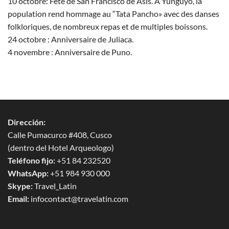
10 octobre: Fête de San Francisco de Asís. À Yunguyo, la
population rend hommage au “Tata Pancho» avec des danses
folkloriques, de nombreux repas et de multiples boissons.
24 octobre : Anniversaire de Juliaca.
4 novembre : Anniversaire de Puno.
Dirección:
Calle Pumacurco #408, Cusco
(dentro del Hotel Arqueologo)
Teléfono fijo:
+51 84 232520
WhatsApp:
+51 984 930 000
Skype:
Travel_Latin
Email:
infocontact@travelatin.com