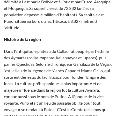
délimité à l´est par la Bolivie et à l´ouest par Cusco, Arequipa
et Moquegua. Sa superficie est de 72,382 km2 et sa
population dépasse le million d´habitants. Sa capitale est
Puno, située au bord du lac Titicaca, à 3.827 mètres d
´altitude.
Histoire de la région
Dans l’antiquité, le plateau du Collao fut peuplé par l´ethnie
des Aymarás (collas, zapanas, kallahuayos et lupacas), puis
par les Quechuas. Selon le chroniqueur Garcilazo de la Vega, c
´est le lieu de la légende de Manco Cápac et Mama Ocllo, qui
sortirent des eaux du lac Titicaca pour fonder l’Empire des
Incas. La culture préhispanique la plus importante et de
majeure influence dans la région fut la culture Aymará,
connue aussi sous le nom de Putina. À l’époque de la vice-
royauté, Puno était un lieu de passage obligé pour tout
voyageur se rendant à Potosí. C´est le Comte de Lemos qui,
en 1668, a nommé San Juan Bautista de Puno comme