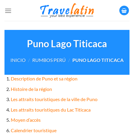
Saltar
al
contenido
Puno Lago Titicaca
INICIO
/
RUMBOS PERÚ
/
PUNO LAGO TITICACA
Description de Puno et sa région
Histoire de la région
Les attraits touristiques de la ville de Puno
Les attraits touristiques du Lac Titicaca
Moyen d’accès
Calendrier touristique