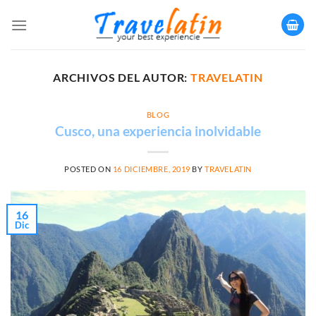
Saltar
al
contenido
ARCHIVOS DEL AUTOR:
TRAVELATIN
BLOG
Cusco, una experiencia inolvidable
POSTED ON
16 DICIEMBRE, 2019
BY
TRAVELATIN
16
Dic