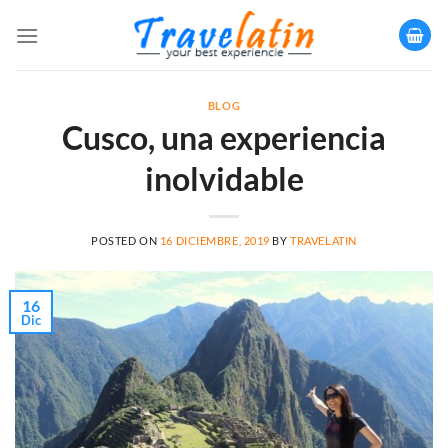
Saltar
al
contenido
BLOG
Cusco, una experiencia
inolvidable
POSTED ON
16 DICIEMBRE, 2019
BY
TRAVELATIN
16
Dic